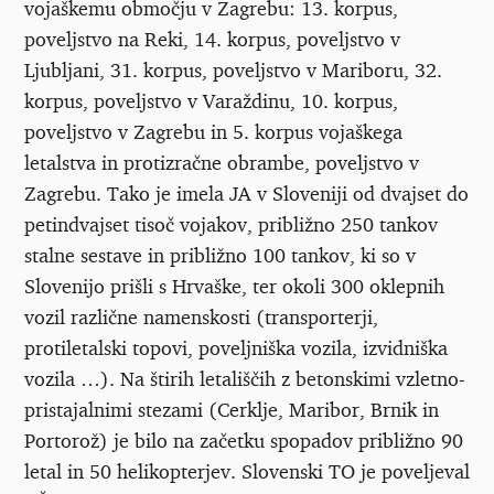
vojaškemu območju v Zagrebu: 13. korpus,
poveljstvo na Reki, 14. korpus, poveljstvo v
Ljubljani, 31. korpus, poveljstvo v Mariboru, 32.
korpus, poveljstvo v Varaždinu, 10. korpus,
poveljstvo v Zagrebu in 5. korpus vojaškega
letalstva in protizračne obrambe, poveljstvo v
Zagrebu. Tako je imela JA v Sloveniji od dvajset do
petindvajset tisoč vojakov, približno 250 tankov
stalne sestave in približno 100 tankov, ki so v
Slovenijo prišli s Hrvaške, ter okoli 300 oklepnih
vozil različne namenskosti (transporterji,
protiletalski topovi, poveljniška vozila, izvidniška
vozila …). Na štirih letališčih z betonskimi vzletno-
pristajalnimi stezami (Cerklje, Maribor, Brnik in
Portorož) je bilo na začetku spopadov približno 90
letal in 50 helikopterjev. Slovenski TO je poveljeval