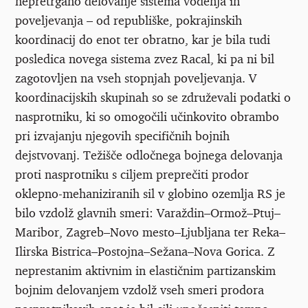
nepretrgano delovanje sistema vodenja in
poveljevanja – od republiške, pokrajinskih
koordinacij do enot ter obratno, kar je bila tudi
posledica novega sistema zvez Racal, ki pa ni bil
zagotovljen na vseh stopnjah poveljevanja. V
koordinacijskih skupinah so se združevali podatki o
nasprotniku, ki so omogočili učinkovito obrambo
pri izvajanju njegovih specifičnih bojnih
dejstvovanj. Težišče odločnega bojnega delovanja
proti nasprotniku s ciljem preprečiti prodor
oklepno-mehaniziranih sil v globino ozemlja RS je
bilo vzdolž glavnih smeri: Varaždin–Ormož–Ptuj–
Maribor, Zagreb–Novo mesto–Ljubljana ter Reka–
Ilirska Bistrica–Postojna–Sežana–Nova Gorica. Z
neprestanim aktivnim in elastičnim partizanskim
bojnim delovanjem vzdolž vseh smeri prodora