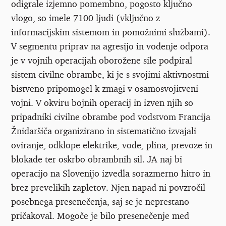
odigrale izjemno pomembno, pogosto ključno
vlogo, so imele 7100 ljudi (vključno z
informacijskim sistemom in pomožnimi službami).
V segmentu priprav na agresijo in vodenje odpora
je v vojnih operacijah oborožene sile podpiral
sistem civilne obrambe, ki je s svojimi aktivnostmi
bistveno pripomogel k zmagi v osamosvojitveni
vojni. V okviru bojnih operacij in izven njih so
pripadniki civilne obrambe pod vodstvom Francija
Žnidaršiča organizirano in sistematično izvajali
oviranje, odklope elektrike, vode, plina, prevoze in
blokade ter oskrbo obrambnih sil. JA naj bi
operacijo na Slovenijo izvedla sorazmerno hitro in
brez prevelikih zapletov. Njen napad ni povzročil
posebnega presenečenja, saj se je neprestano
pričakoval. Mogoče je bilo presenečenje med