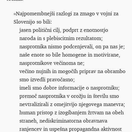
»Najpomembnejši razlogi za zmago v vojni za
Slovenijo so bili:
jasen politični cilj, podprt z enotnostjo
naroda in s plebiscitnim rezultatom;
nasprotnika nismo podcenjevali, on pa nas je;
naše enote so bile homogene in motivirane,
nasprotnikove večinoma ne;
večino nujnih in mogočih priprav na obrambo
smo izvedli pravočasno;
imeli smo dobre informacije o nasprotniku;
premoč nasprotnika v orožju in številu smo
nevtralizirali z omejitvijo njegovega manevra;
human pristop z izogibanjem žrtvam na obeh
straneh, nediskriminatorna obravnava
ranjencev in uspešna propagandna aktivnost