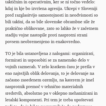
taktičnim in operativnim, ker se ni točno vedelo:
kdaj in kje bo izvršena agresija. Ukrepi v Sloveniji
pred razglasitvijo samostojnosti in neodvisnosti so
bili takšni, da so bile slovenske obrambne sile že
praktično oblikovane, zato so lahko že v začetnem
stadiju vojne nastopile proti nasprotni strani
povsem neobremenjeno in enakovredno.
TO je bila ustanovljena z nalogami: organizirati,
formirati in usposobiti se za namensko delo v
vojnih razmerah. V zelo kratkem času je prešla v
eno najtežjih oblik delovanja, to je delovanje na
začasno zasedenem ozemlju, na katerem je imel
nasprotnik premoč v tehnično materialnih
sredstvih, absolutno pa v oklepno mehanizirani in
letalski komponenti. Pri tem je treba upoštevati