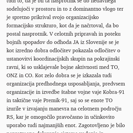
tudi to, da je bil ta nasprotnik še do nedavnega
sodelujoči v prostoru in to z dominantno vlogo ter
je spretno prikrival svojo organizacijsko
formacijsko strukturo, kot da je načrtoval, da bo
postal nasprotnik. V celotnih pripravah in poteku
bojnih spopadov do odhoda JA iz Slovenije se je
kot izredno dobra odločitev pokazala odločitev o
ustanovitvi koordinacijskih skupin na pokrajinski
ravni, ki so usklajevale bojne aktivnosti med TO,
ONZ in CO. Kot zelo dobra se je izkazala tudi
organizacija predhodnega usposabljanja, predvsem
organizacije in izvedbe štabne vojne vaje Kobra-91
in taktične vaje Premik-91, saj so se enote TO
izurile v izvajanju manevra na celotnem področju
RS, kar je omogočilo pravočasno in učinkovito
uporabo tudi najmanjših enot. Zagotovljeno je bilo