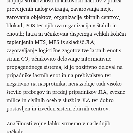
stopnja strokovnosti in kakovosti načrtov v praksi
preverjenih nalog oviranja, zavarovanja meje,
varovanja objektov, organizacije zbirnih centrov,
blokad, POS ter njihova organizacija v štabih in
enotah; hitra in učinkovita disperzija velikih količin
zaplenjenih MTS, MES iz skladišč JLA;
zagotavljanje logistične zagotovitve lastnih enot s
strani CO; učinkovito delovanje informativno
propagandnega sistema, ki je pozitivno deloval na
pripadnike lastnih enot in na prebivalstvo ter
negativno na nasprotnika, nenazadnje tudi visoko
število prebegov in predaj pripadnikov JLA, zvezne
milice in civilnih oseb v službi v JLA ter dobro
postavljen in izveden sistem zbirnih centrov.
Značilnosti vojne lahko strnemo v naslednjih
točkah: