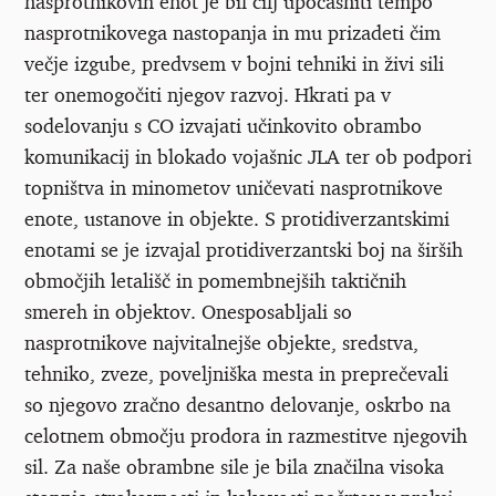
nasprotnikovih enot je bil cilj upočasniti tempo
nasprotnikovega nastopanja in mu prizadeti čim
večje izgube, predvsem v bojni tehniki in živi sili
ter onemogočiti njegov razvoj. Hkrati pa v
sodelovanju s CO izvajati učinkovito obrambo
komunikacij in blokado vojašnic JLA ter ob podpori
topništva in minometov uničevati nasprotnikove
enote, ustanove in objekte. S protidiverzantskimi
enotami se je izvajal protidiverzantski boj na širših
območjih letališč in pomembnejših taktičnih
smereh in objektov. Onesposabljali so
nasprotnikove najvitalnejše objekte, sredstva,
tehniko, zveze, poveljniška mesta in preprečevali
so njegovo zračno desantno delovanje, oskrbo na
celotnem območju prodora in razmestitve njegovih
sil. Za naše obrambne sile je bila značilna visoka