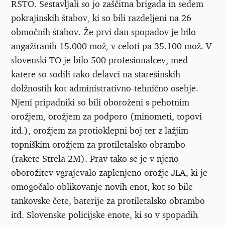
RŠTO. Sestavljali so jo zaščitna brigada in sedem
pokrajinskih štabov, ki so bili razdeljeni na 26
območnih štabov. Že prvi dan spopadov je bilo
angažiranih 15.000 mož, v celoti pa 35.100 mož. V
slovenski TO je bilo 500 profesionalcev, med
katere so sodili tako delavci na starešinskih
dolžnostih kot administrativno-tehnično osebje.
Njeni pripadniki so bili oboroženi s pehotnim
orožjem, orožjem za podporo (minometi, topovi
itd.), orožjem za protioklepni boj ter z lažjim
topniškim orožjem za protiletalsko obrambo
(rakete Strela 2M). Prav tako se je v njeno
oborožitev vgrajevalo zaplenjeno orožje JLA, ki je
omogočalo oblikovanje novih enot, kot so bile
tankovske čete, baterije za protiletalsko obrambo
itd. Slovenske policijske enote, ki so v spopadih