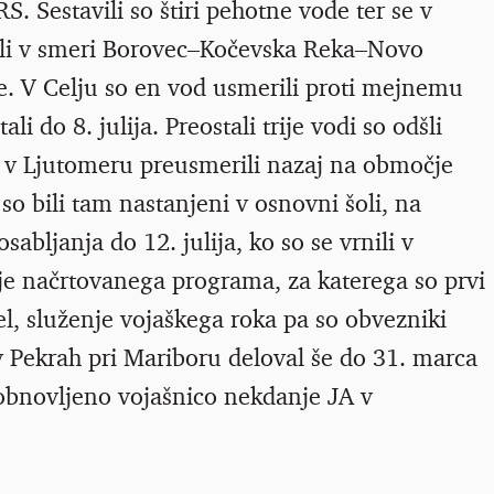
. Sestavili so štiri pehotne vode ter se v
ili v smeri Borovec–Kočevska Reka–Novo
 V Celju so en vod usmerili proti mejnemu
i do 8. julija. Preostali trije vodi so odšli
o v Ljutomeru preusmerili nazaj na območje
o bili tam nastanjeni v osnovni šoli, na
sabljanja do 12. julija, ko so se vrnili v
nje načrtovanega programa, za katerega so prvi
 del, služenje vojaškega roka pa so obvezniki
 Pekrah pri Mariboru deloval še do 31. marca
v obnovljeno vojašnico nekdanje JA v