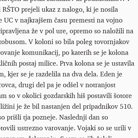
 RŠTO prejeli ukaz z nalogo, ki je nosila
se UC v najkrajšem času premesti na vojno
ripravljena že v pol ure, opremo so naložili na
avtobusom. V koloni so bila poleg tovornjakov
rovanje komunikacij, po katerih se je kolona
ličnih postaj milice. Prva kolona se je ustavila
, kjer se je razdelila na dva dela. Eden je
ovca, drugi del pa je odšel v notranjost
 so v okolici gozdarskih hiš postavili šotore
ižini je že bil nastanjen del pripadnikov 510.
so prišli tja pozneje. Naslednji dan so
tovili ustrezno varovanje. Vojaki so se urili v