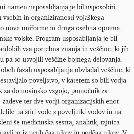
ni namen usposabljanja je bil usposobiti
st vsebin in organiziranosti vojaškega
i so nove uniforme in druga osebna oprema
nske vojske. Program usposabljanja je bil
idobili vsa potrebna znanja in veščine, ki jih
u pa so usvojili veščine bojnega delovanja
 obeh fazah usposabljanja obvladal veščine, ki
sestavljalo poveljstvo, v katerem so bili vodja
k za domovinsko vzgojo, pomočnik za
e zadeve ter dve vodji organizacijskih enot
elile na štiri vode s poveljniki vodov in na
leni še medicinska sestra, analitik, tajnica
stavljen iz petih častnikov in podčastnikov. V