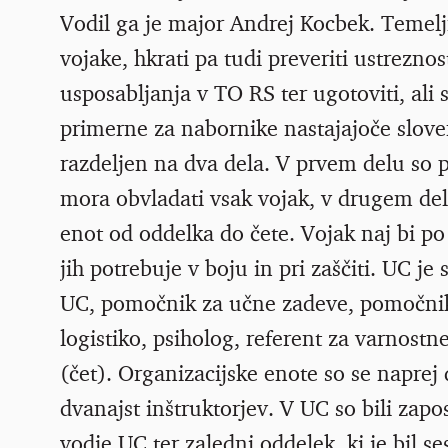
Vodil ga je major Andrej Kocbek. Temelj
vojake, hkrati pa tudi preveriti ustrezno
usposabljanja v TO RS ter ugotoviti, al
primerne za nabornike nastajajoče slove
razdeljen na dva dela. V prvem delu so pr
mora obvladati vsak vojak, v drugem del
enot od oddelka do čete. Vojak naj bi po
jih potrebuje v boju in pri zaščiti. UC je 
UC, pomočnik za učne zadeve, pomočni
logistiko, psiholog, referent za varnostn
(čet). Organizacijske enote so se naprej d
dvanajst inštruktorjev. V UC so bili zapos
vodje UC ter zaledni oddelek, ki je bil se