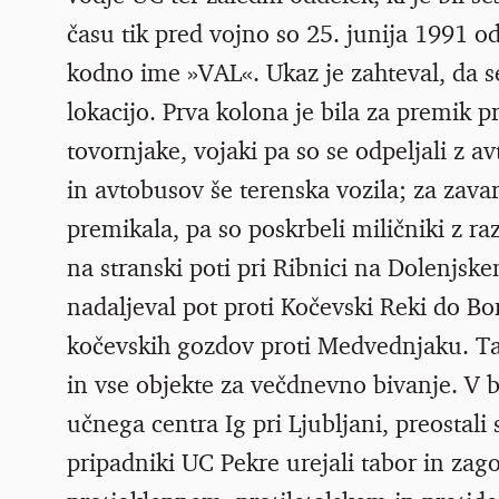
času tik pred vojno so 25. junija 1991 od
kodno ime »VAL«. Ukaz je zahteval, da 
lokacijo. Prva kolona je bila za premik p
tovornjake, vojaki pa so se odpeljali z 
in avtobusov še terenska vozila; za zava
premikala, pa so poskrbeli miličniki z raz
na stranski poti pri Ribnici na Dolenjskem
nadaljeval pot proti Kočevski Reki do Bor
kočevskih gozdov proti Medvednjaku. Tam
in vse objekte za večdnevno bivanje. V bl
učnega centra Ig pri Ljubljani, preostali 
pripadniki UC Pekre urejali tabor in zago