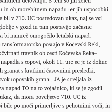
santnem delovanju. S tem so jih želeli
ju in ob morebitnem napadu ter jih usposobiti
 je bil v 710. UC posredovan ukaz, naj se vsi
 globlje v gozd in tam postavijo začasne
ra bi namreč omogočilo letalski napad.
a transformatorsko postajo v Kočevski Reki,
virnati travnik ob cesti Kočevska Reka–
 napadla s topovi, okoli 11. ure se je iz doline
h granat s kratkimi časovnimi presledki,
ok topovskih granat, JA je streljala iz
za napad TO na to vojašnico, ki se je zgodil
l ukaz, da mora poveljstvo 710. UC iz
i bile po moči primerljive s pehotnimi vodi, in