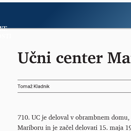
KE
STI
Učni center Ma
Tomaž Kladnik
710. UC je deloval v obrambnem domu, ki 
Mariboru in je začel delovati 15. maja 1