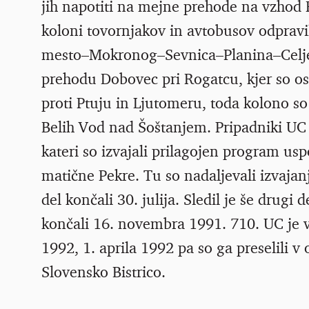
jih napotiti na mejne prehode na vzhod RS
koloni tovornjakov in avtobusov odprav
mesto–Mokronog–Sevnica–Planina–Celje.
prehodu Dobovec pri Rogatcu, kjer so ostal
proti Ptuju in Ljutomeru, toda kolono s
Belih Vod nad Šoštanjem. Pripadniki UC s
kateri so izvajali prilagojen program uspo
matične Pekre. Tu so nadaljevali izvaja
del končali 30. julija. Sledil je še drugi
končali 16. novembra 1991. 710. UC je v
1992, 1. aprila 1992 pa so ga preselili 
Slovensko Bistrico.