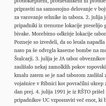
protioklepnem, protiletalskem in protide
pripraviti na samostojno delovanje v bo
za varovanje tehnike in tabora. 2. julija
pripadniki iz trenutne lokacije preselijo
bivake. Morebitno odkritje lokacije tabo
Pozneje so izvedeli, da so letala napadl
nato pa še odvrgla kasetne bombe na moč
Štalcarji. 3. julija je JA tabor obveznikov
zaslišalo nekaj zamolklih pokov topovski
kmalu zatem se je nad taborom zaslišal zv
vojašnice v Ribnici kot povračilni ukrep 
dan prej. 4. julija 1991 je iz RŠTO priše
pripadnikov UC vzpostaviti več enot, ki b