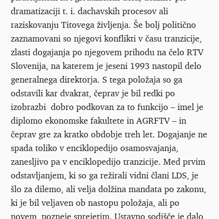
dramatizaciji t. i. dachavskih procesov ali
raziskovanju Titovega življenja. Še bolj politično
zaznamovani so njegovi konflikti v času tranzicije,
zlasti dogajanja po njegovem prihodu na čelo RTV
Slovenija, na katerem je jeseni 1993 nastopil delo
generalnega direktorja. S tega položaja so ga
odstavili kar dvakrat, čeprav je bil redki po
izobrazbi dobro podkovan za to funkcijo – imel je
diplomo ekonomske fakultete in AGRFTV – in
čeprav gre za kratko obdobje treh let. Dogajanje ne
spada toliko v enciklopedijo osamosvajanja,
zanesljivo pa v enciklopedijo tranzicije. Med prvim
odstavljanjem, ki so ga režirali vidni člani LDS, je
šlo za dilemo, ali velja dolžina mandata po zakonu,
ki je bil veljaven ob nastopu položaja, ali po
novem, pozneje sprejetim. Ustavno sodišče je dalo