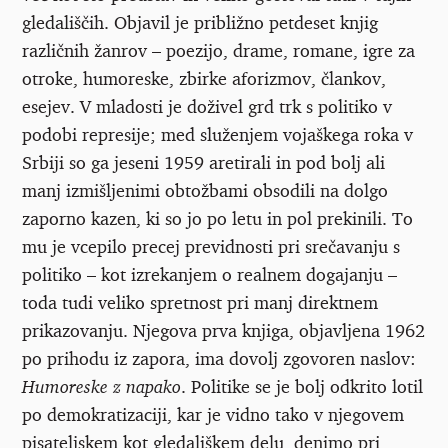
gledališčih. Objavil je približno petdeset knjig
različnih žanrov – poezijo, drame, romane, igre za
otroke, humoreske, zbirke aforizmov, člankov,
esejev. V mladosti je doživel grd trk s politiko v
podobi represije; med služenjem vojaškega roka v
Srbiji so ga jeseni 1959 aretirali in pod bolj ali
manj izmišljenimi obtožbami obsodili na dolgo
zaporno kazen, ki so jo po letu in pol prekinili. To
mu je vcepilo precej previdnosti pri srečavanju s
politiko – kot izrekanjem o realnem dogajanju –
toda tudi veliko spretnost pri manj direktnem
prikazovanju. Njegova prva knjiga, objavljena 1962
po prihodu iz zapora, ima dovolj zgovoren naslov:
Humoreske z napako
. Politike se je bolj odkrito lotil
po demokratizaciji, kar je vidno tako v njegovem
pisateljskem kot gledališkem delu, denimo pri