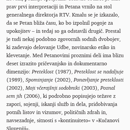
prav prvi interpretaciji in Petana vrnilo na stol
generalnega direktorja RTV. Kmalu se je izkazalo,
da se Petan bliža času, ko bo izpolnil pogoje za
upokojitev – in tedaj so ga odstavili drugič. Prestal
je tudi nekaj podobno zgovornih sodnih dvobojev,
ki zadevajo delovanje Udbe, novinarsko etiko in
klevetanje. Med Petanovimi proznimi deli ima blizu
deset izrazito pričevanjsko in dokumentarno
dimenzijo:
Preteklost
(1987),
Preteklost se nadaljuje
(1989),
Spominjanje
(2002),
Ponavljanje preteklosti
(2002),
Moji včerajšnji sodobniki
(2003),
Poznal
sem jih
(2006), ki podrobno popisujejo težave z
zapori, sojenji, iskanji služb in dela, pridobivanja
potnih listov in vizumov, političnih zdrah in,
navsezadnje, sitnosti s »kontinuiteto« v »Kučanovi
Sloveniji«.